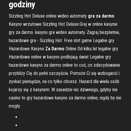
godziny
Sizzling Hot Deluxe online wideo automaty
gra za darmo
Kasyno wrzutowe Sizzling Hot Deluxe.Graj w online kasynie
gry za darmo. kasyno gra wideo automaty. Zagraj bezpłatnie,
hazardowe gra - Sizzling Hot. Free slot game Legalne gry
Hazardowe Kasyno
Za Darmo
Online Od kilku lat legalne gry
Hazardowe online w kasyno podbijają świat Legalne gry
hazardowe kasyno za darmo online to coś, co zdecydowanie
przybliży Cię do pełni szczęścia. Pomoże Ci się wzbogacić i
zyskać pieniądze, na co tylko chcesz. Hazard dla wielu osób
kojarzy się z kasynem. W zasadzie nic dziwnego, gdyby nie
casino to gry hazardowe kasyno za darmo online, nigdy by nie
mogły