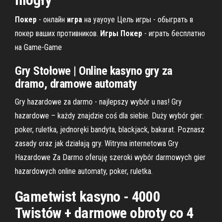
Покер
- онлайн
игра
на yayoye Цель игры - обыграть в
покер ваших противников.
Игры
Покер
- играть бесплатно
на Game-Game
Gry
Stołowe |
Online
kasyno
gry
za
dramo, dramowe automaty
Gry hazardowe za darmo - najlepszy wybór u nas! Gry
hazardowe – każdy znajdzie coś dla siebie. Duży wybór gier:
poker, ruletka, jednoręki bandyta, blackjack, bakarat. Poznasz
zasady oraz jak działają gry. Witryna internetowa Gry
Hazardowe Za Darmo oferuję szeroki wybór darmowych gier
hazardowych online automaty, poker, ruletka.
Gametwist kasyno - 4000
Twistów + darmowe obroty co 4